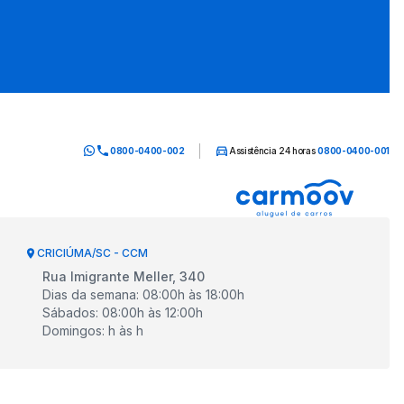
0800-0400-002
Assistência 24 horas
0800-0400-001
CRICIÚMA/SC - CCM
Rua Imigrante Meller, 340
Dias da semana
:
08:00
h às
18:00
h
Sábados
:
08:00
h às
12:00
h
Domingos
:
h às
h