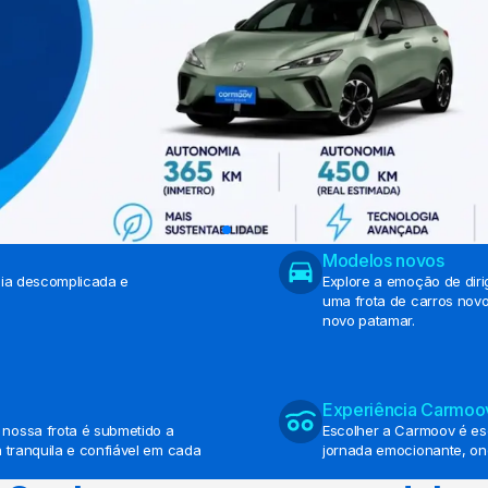
Modelos novos
cia descomplicada e
Explore a emoção de diri
uma frota de carros nov
novo patamar.
Experiência Carmoo
nossa frota é submetido a
Escolher a Carmoov é es
 tranquila e confiável em cada
jornada emocionante, on