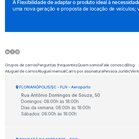
A Flexibilidade de adaptar o produto ideal à necessidade
uma nova geração e proposta de locação de veículos; v
Grupos de carros
Perguntas frequentes
Quem somos
Fale conosco
Blog
Aluguel de carros
Aluguel mensal
Carro por assinatura
Pessoa Jurídic
Vend
FLORIANÓPOLIS/SC - FLN - Aeroporto
Rua Antônio Domingos de Souza, 50
Domingos
:
08:00
h às
18:00
h
Dias da semana
:
08:00
h às
18:00
h
Sábados
:
08:00
h às
18:00
h