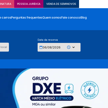
INATURA
PESSOA JURÍDICA
VENDA DE SEMINOVOS
e carros
Perguntas frequentes
Quem somos
Fale conosco
Blog
Data da reserva
local