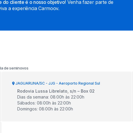
 do cliente é o nosso objetivo!
Venha fazer parte de
iva a experiência Carmoov.
a de seminovos
JAGUARUNA/SC - JJG - Aeroporto Regional Sul
Rodovia Lussa Librelato, s/n – Box 02
Dias da semana
:
08:00
h às
22:00
h
Sábados
:
08:00
h às
22:00
h
Domingos
:
08:00
h às
22:00
h