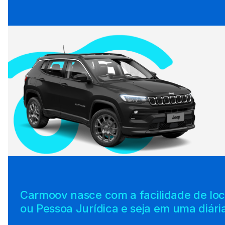
Carmoov nasce com a facilidade de loca
ou Pessoa Jurídica e seja em uma diári