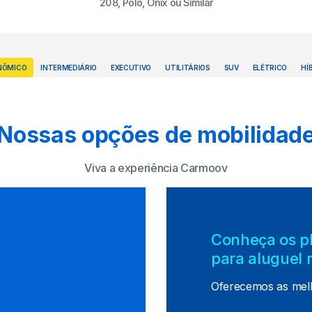
208, Polo, Onix ou Similar
NÔMICO
INTERMEDIÁRIO
EXECUTIVO
UTILITÁRIOS
SUV
ELÉTRICO
HÍ
Nossas opções de mobilidad
Viva a experiência Carmoov
Conheça os p
para aluguel 
Oferecemos as mel