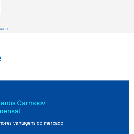
BRIDO
e
lanos Carmoov
mensal
hores vantagens do mercado