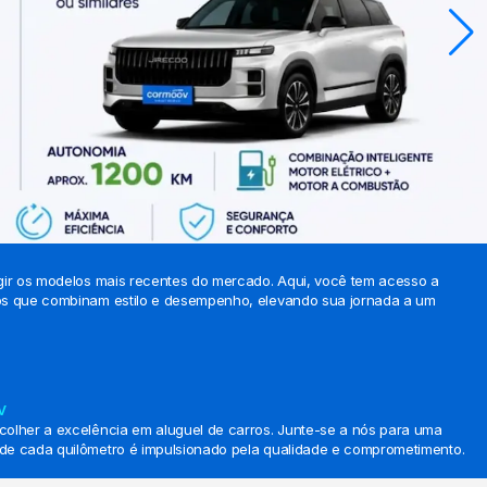
gir os modelos mais recentes do mercado. Aqui, você tem acesso a
os que combinam estilo e desempenho, elevando sua jornada a um
v
colher a excelência em aluguel de carros. Junte-se a nós para uma
de cada quilômetro é impulsionado pela qualidade e comprometimento.